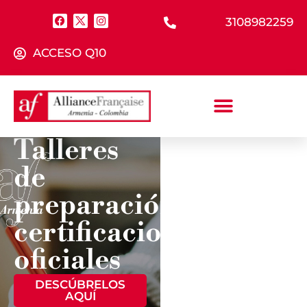
3108982259
ACCESO Q10
Talleres
de
¿YA
PRESENTASTE
preparación
TU
EXAMEN?
certificaciones
oficiales
CONSULTA
TUS
RESULTADOS
DESCÚBRELOS
AQUÍ