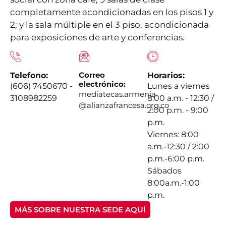
completamente acondicionadas en los pisos 1 y
2; y la sala múltiple en el 3 piso, acondicionada
para exposiciones de arte y conferencias.
Correo
Telefono:
Horarios:
electrónico:
(606) 7450670 -
Lunes a viernes
mediatecas.armenia
3108982259
8:00 a.m. - 12:30 /
@alianzafrancesa.org.co
2:00 p.m. - 9:00
p.m.
Viernes: 8:00
a.m.-12:30 / 2:00
p.m.-6:00 p.m.
Sábados
8:00a.m.-1:00
p.m.
MÁS SOBRE NUESTRA SEDE AQUÍ