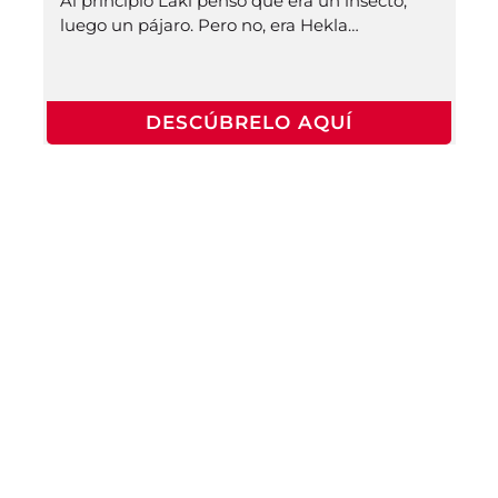
Al principio Laki pensó que era un insecto,
luego un pájaro. Pero no, era Hekla…
DESCÚBRELO AQUÍ
Te
Conoce
acercamos
nuestra
a la
sede
cultura
Armenia
francesa
DESCUBRE
NUESTRA
SEDE AQUÍ
CONOCE LA