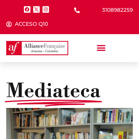
3108982259
ACCESO Q10
Mediateca