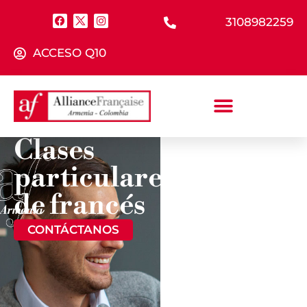
3108982259
ACCESO Q10
Clases
particulares
¿CÓMO
FUNCIONAN
de francés
LAS CLASES
PARTICULARES
CONTÁCTANOS
MÁS
INFORMACIÓN