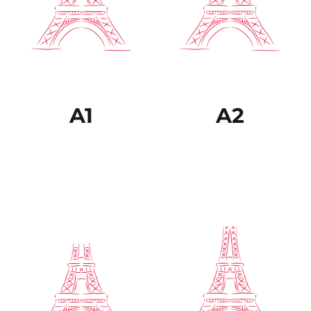
conocidas, ya sea en
dentro de su campo de
situaciones de trabajo, de
especialización. Puede
estudio o de ocio. Sabe
relacionarse con
desenvolverse en la
hablantes nativos con un
mayor parte de las
grado suficiente de
situaciones que pueden
fluidez y naturalidad de
surgir durante un viaje
modo que la
por zonas donde se
comunicación se realice
utiliza la lengua.
sin esfuerzo por parte de
ninguno de los
interlocutores.
A1
A2
Es capaz de comprender
El estudiante puede
una amplia variedad de
comprender sin ningún
textos extensos y con
esfuerzo prácticamente
cierto nivel de exigencia,
todo lo que lee o
así como reconocer en
escucha. Puede volver a
ellos sentidos implícitos.
plantear los hechos y