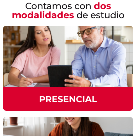
Contamos con
dos
modalidades
de estudio
EN REMOTO
Estos cursos ofrecen flexibilidad de interactuar
con personas de diversas ubicaciones
geográficas y culturas, enriqueciendo tu
experiencia educativa y facilitando el proceso
de aprendizaje ayudándote a alcanzar un mejor
dominio en el idioma.