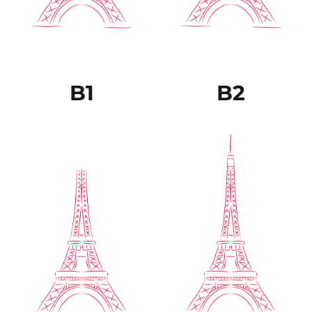
Sabe expresarse de
argumentos
forma fluida y
provenientes de
espontánea sin muestras
diferentes fuentes, tanto
muy evidentes de
escritas como verbales,
esfuerzo para encontrar
resumiéndoles de forma
la expresión adecuada.
coherente.
B1
B2