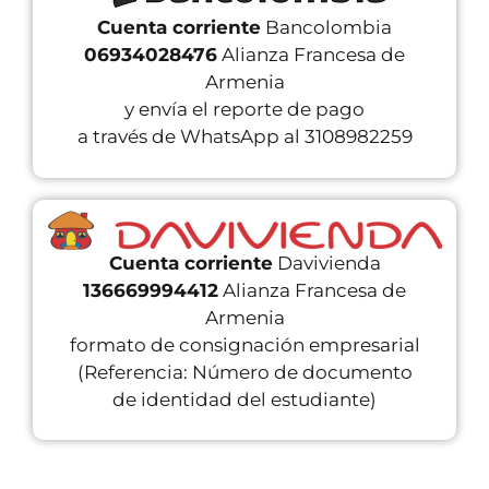
Cuenta corriente
Bancolombia
06934028476
Alianza Francesa de
Armenia
y envía el reporte de pago
a través de WhatsApp al 3108982259
Cuenta corriente
Davivienda
136669994412
Alianza Francesa de
Armenia
formato de consignación empresarial
PRESENCIAL
(Referencia: Número de documento
de identidad del estudiante)
Asistirás a tus clases presenciales donde
vivirás nuestra metodología interactiva y
eficaz para el aprendizaje del idioma.