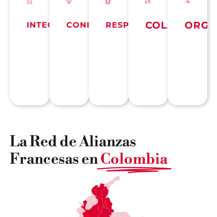
COLABORAC
ORGU
INTEGRIDAD
CONFIANZA
RESPONSABILIDAD
La Red de Alianzas
Francesas en
Colombia