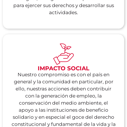
para ejercer sus derechos y desarrollar sus
actividades.
IMPACTO SOCIAL
RESPONSABILIDAD
COLABORACIÓ
INTEGRIDAD
Nuestro compromiso es con el país en
ORGUL
general y la comunidad en particular, por
Es el
Es la
Hacer
ello, nuestras acciones deben contribuir
grado
capacidad
Sentimie
CONFIANZA
las
con la generación de empleo, la
de
que
de
cosas
conservación del medio ambiente, el
Es la
cumplimiento
tiene
satisfacc
bien,
apoyo a las instituciones de beneficio
base
y
cada
por
con
solidario y en especial el goce del derecho
de
compromiso
persona
los
ética
constitucional y fundamental de la vida y la
toda
de
para
logros,