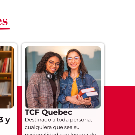
es
TCF Quebec
3 y
Destinado a toda persona,
cualquiera que sea su
nacionalidad y su lengua de