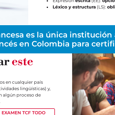
Expresión
escrita
(EE):
opcio
Léxico y estructura
(LS):
obl
ncesa es la única institución
ncés en Colombia para certifi
ar
este
s en cualquier país
ividades lingüísticas) y,
en algún proceso de
.
U EXAMEN TCF TODO