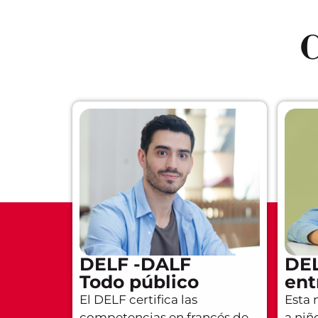
C
DELF -DALF
DEL
Todo público
ent
El DELF certifica las
Esta 
competencias en francés de
a niñ