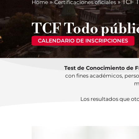
»
»
TCF 
Home
Certificaciones oficiales
TCF Todo públi
CALENDARIO DE INSCRIPCIONES
Test de Conocimiento de F
con fines académicos, perso
m
Los resultados que oto