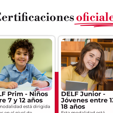
ertificaciones
oficial
F Prim - Niños
DELF Junior -
re 7 y 12 años
Jóvenes entre 1
18 años
modalidad está dirigida
os en el nivel de
Esta modalidad está