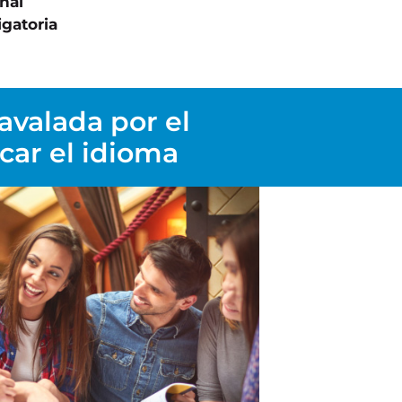
nal
igatoria
 avalada por el
car el idioma