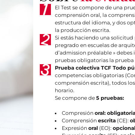
El Test se compone de una prue
comprensión oral, la comprensió
estructura del idioma, y dos op
la producción escrita.
Si estás haciendo una solicitud
pregrado en escuelas de arqui
d’admission préalable » debes i
pruebas obligatorias la prueba
Prueba colectiva TCF Todo pú
competencias obligatorias (Com
comprensión escrita), todos lo
horario.
Se compone de
5 pruebas:
Compresión
oral: obligatori
Comprensión
escrita
(CE):
o
Expresión
oral
(EO):
opciona