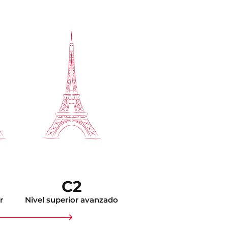
C2
r
Nivel superior avanzado